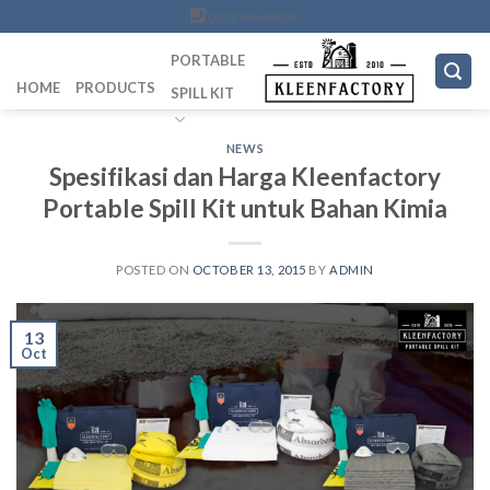
Skip
082249969090
to
PORTABLE
content
HOME
PRODUCTS
SPILL KIT
NEWS
Spesifikasi dan Harga Kleenfactory
Portable Spill Kit untuk Bahan Kimia
POSTED ON
OCTOBER 13, 2015
BY
ADMIN
13
Oct