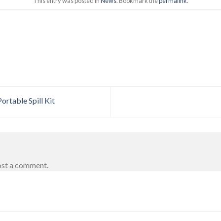
This entry was posted in
News
. Bookmark the
permalink
.
ortable Spill Kit
ost a comment.