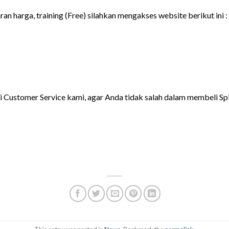
an harga, training (Free) silahkan mengakses website berikut ini :
 Customer Service kami, agar Anda tidak salah dalam membeli Spil
ibutor Kleenfactory Portable Spill Kit
ibutor Kleenfactory Portable Spill Kit