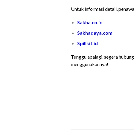
Untuk informasi detail, penawar
Sakha.co.id
Sakhadaya.com
Spillkit.id
Tunggu apalagi, segera hubungi
menggunakannya!
Cara Memilih Distr
Cara Memilih Distr