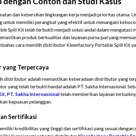
 dengan Contoh dan Studi Kasus
matan dan kebersihan lingkungan kerja menjadi prioritas utama. 
ng untuk memiliki perangkat yang efektif untuk menangani keboc
le Spill Kit telah terbukti menjadi solusi andal dalam mengatasi 
emastikan produk berkualitas dan layanan purna jual yang memuas
embahas cara memilih distributor Kleenfactory Portable Spill Kit y
r yang Terpercaya
 distributor adalah memastikan keberadaan distributor yang ter
utor yang telah terbukti handal adalah PT. Sakha Internasional. Seb
it, PT. Sakha Internasional
telah memberikan layanan terbaik
ikan kepuasan pelanggan.
dan Sertifikasi
miliki kredibilitas yang tinggi dan sertifikasi yang sesuai dengan 
iliki lisensi resmi sebagai distributor
Kleenfactory Portable Spil