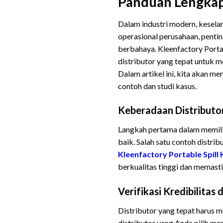
Panduan Lengkap
Dalam industri modern, kesela
operasional perusahaan, penti
berbahaya. Kleenfactory Portab
distributor yang tepat untuk m
Dalam artikel ini, kita akan m
contoh dan studi kasus.
Keberadaan Distributo
Langkah pertama dalam memilih
baik. Salah satu contoh distrib
Kleenfactory Portable Spill K
berkualitas tinggi dan memast
Verifikasi Kredibilitas 
Distributor yang tepat harus me
distributor yang Anda pilih mem