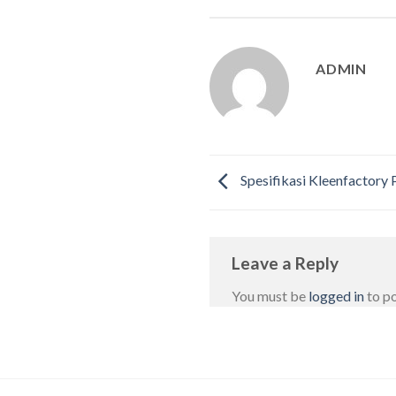
ADMIN
Spesifikasi Kleenfactory P
Leave a Reply
You must be
logged in
to p