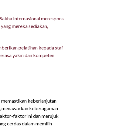
 Sakha Internasional merespons
t yang mereka sediakan,
mberikan pelatihan kepada staf
merasa yakin dan kompeten
le Spill Kit yang
k memastikan keberlanjutan
smi, menawarkan keberagaman
aktor-faktor ini dan merujuk
ang cerdas dalam memilih