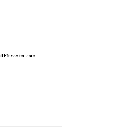
l Kit dan tau cara
 yang Tepat
 yang Tepat