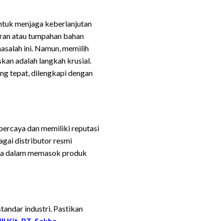
Untuk menjaga keberlanjutan
oran atau tumpahan bahan
masalah ini. Namun, memilih
kan adalah langkah krusial.
ang tepat, dilengkapi dengan
percaya dan memiliki reputasi
agai distributor resmi
nya dalam memasok produk
standar industri. Pastikan
l Kit. PT. Sakha