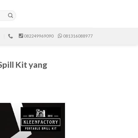
082249969090
081316088977
pill Kit yang