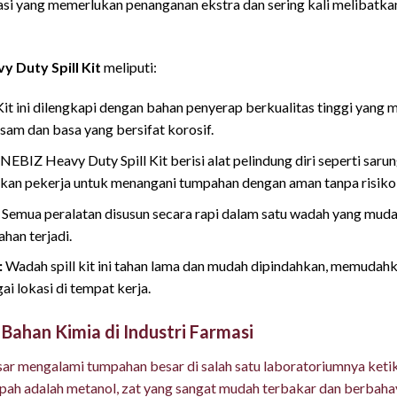
uasi yang memerlukan penanganan ekstra dan sering kali melibatkan
 Duty Spill Kit
meliputi:
it ini dilengkapi dengan bahan penyerap berkualitas tinggi yang
asam dan basa yang bersifat korosif.
EBIZ Heavy Duty Spill Kit berisi alat pelindung diri seperti saru
an pekerja untuk menangani tumpahan dengan aman tanpa risiko 
Semua peralatan disusun secara rapi dalam satu wadah yang mud
han terjadi.
:
Wadah spill kit ini tahan lama dan mudah dipindahkan, memuda
i lokasi di tempat kerja.
Bahan Kimia di Industri Farmasi
ar mengalami tumpahan besar di salah satu laboratoriumnya keti
pah adalah metanol, zat yang sangat mudah terbakar dan berbahaya