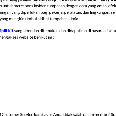
untuk merespons insiden tumpahan dengan cara yang aman, efektif
ndungan yang diperlukan bagi pekerja, peralatan, dan lingkungan, 
yang mungkin timbul akibat tumpahan kimia.
ill Kit
sangat mudah ditemukan dan didapatkan di pasaran. Untuk
 mengakses website berikut ini :
 Customer Service kami, agar Anda tidak salah dalam membeli Spil