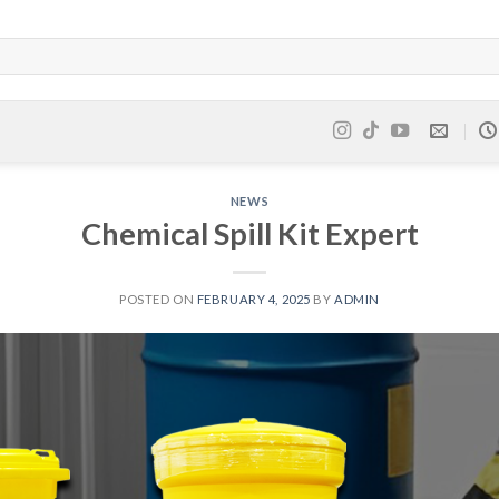
NEWS
Chemical Spill Kit Expert
POSTED ON
FEBRUARY 4, 2025
BY
ADMIN