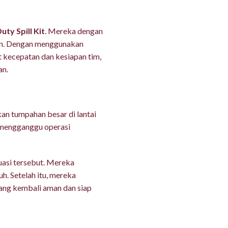
ty Spill Kit
. Mereka dengan
an. Dengan menggunakan
 kecepatan dan kesiapan tim,
an.
an tumpahan besar di lantai
u mengganggu operasi
uasi tersebut. Mereka
. Setelah itu, mereka
dang kembali aman dan siap