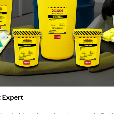
t Expert