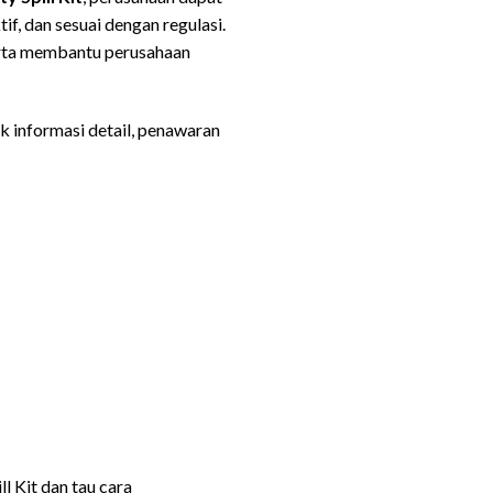
, dan sesuai dengan regulasi.
serta membantu perusahaan
 informasi detail, penawaran
l Kit dan tau cara