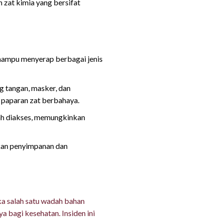
 zat kimia yang bersifat
 mampu menyerap berbagai jenis
ng tangan, masker, dan
paparan zat berbahaya.
ah diakses, memungkinkan
hkan penyimpanan dan
ka salah satu wadah bahan
 bagi kesehatan. Insiden ini