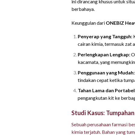
ini dirancang khusus untuk sit
berbahaya.
Keunggulan dari
ONEBIZ Heavy
Penyerap yang Tangguh:
K
cairan kimia, termasuk zat 
Perlengkapan Lengkap:
ON
kacamata, yang memungkink
Penggunaan yang Mudah:
tindakan cepat ketika tumpa
Tahan Lama dan Portabel
pengangkutan kit ke berbaga
Studi Kasus: Tumpahan 
Sebuah perusahaan farmasi bes
kimia terjatuh. Bahan yang tum