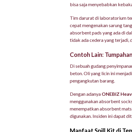
bisa saja menyebabkan kebakara
Tim darurat di laboratorium 
cepat mengenakan sarung tan
absorbent pads yang ada di da
tidak ada cedera yang terjadi,
Contoh Lain: Tumpahan
Di sebuah gudang penyimpanan 
beton. Oli yang licin ini menj
pengangkutan barang.
Dengan adanya
ONEBIZ Heavy 
menggunakan absorbent socks u
menempatkan absorbent mats un
digunakan. Insiden ini dapat d
Manfaat Spill Kit di T