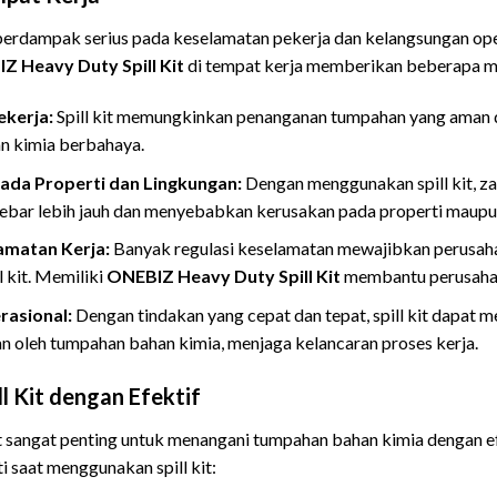
rdampak serius pada keselamatan pekerja dan kelangsungan opera
Z Heavy Duty Spill Kit
di tempat kerja memberikan beberapa m
kerja:
Spill kit memungkinkan penanganan tumpahan yang aman d
n kimia berbahaya.
ada Properti dan Lingkungan:
Dengan menggunakan spill kit, z
bar lebih jauh dan menyebabkan kerusakan pada properti maupun
matan Kerja:
Banyak regulasi keselamatan mewajibkan perusaha
l kit. Memiliki
ONEBIZ Heavy Duty Spill Kit
membantu perusahaa
asional:
Dengan tindakan yang cepat dan tepat, spill kit dapat
n oleh tumpahan bahan kimia, menjaga kelancaran proses kerja.
 Kit dengan Efektif
t sangat penting untuk menangani tumpahan bahan kimia dengan ef
i saat menggunakan spill kit: