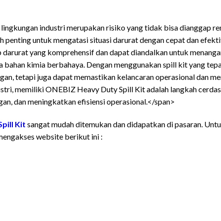
ingkungan industri merupakan risiko yang tidak bisa dianggap reme
lah penting untuk mengatasi situasi darurat dengan cepat dan efek
 darurat yang komprehensif dan dapat diandalkan untuk menanga
ga bahan kimia berbahaya. Dengan menggunakan spill kit yang tepa
ngan, tetapi juga dapat memastikan kelancaran operasional dan m
ustri, memiliki ONEBIZ Heavy Duty Spill Kit adalah langkah cerda
an, dan meningkatkan efisiensi operasional.</span>
ill Kit
sangat mudah ditemukan dan didapatkan di pasaran. Untuk
 mengakses website berikut ini :