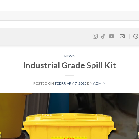
NEWS
Industrial Grade Spill Kit
POSTED ON
FEBRUARY 7, 2025
BY
ADMIN