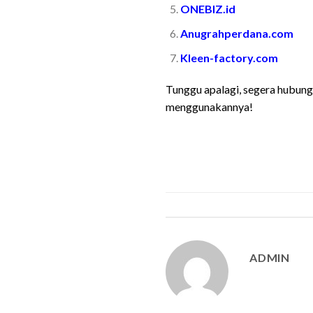
ONEBIZ.id
Anugrahperdana.com
Kleen-factory.com
Tunggu apalagi, segera hubungi
menggunakannya!
ADMIN