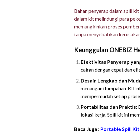
Bahan penyerap dalam spill kit
dalam kit melindungi para peke
memungkinkan proses pembersih
tanpa menyebabkan kerusakan l
Keunggulan ONEBIZ Hea
Efektivitas Penyerap yan
cairan dengan cepat dan efis
Desain Lengkap dan Mud
menangani tumpahan. Kit ini
mempermudah setiap prose
Portabilitas dan Praktis
:
lokasi kerja. Spill kit ini
Baca Juga :
Portable Spill Kit