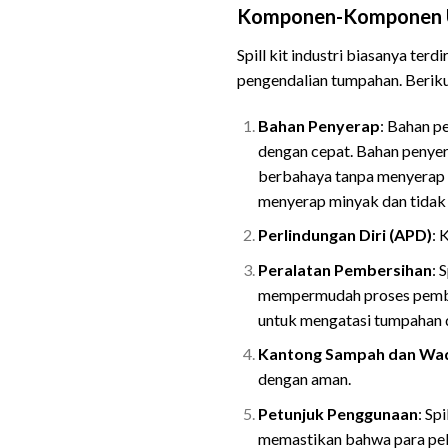
Komponen-Komponen 
Spill kit industri biasanya t
pengendalian tumpahan. Beri
Bahan Penyerap
: Bahan p
dengan cepat. Bahan penyera
berbahaya tanpa menyerap a
menyerap minyak dan tidak a
Perlindungan Diri (APD)
: 
Peralatan Pembersihan
: 
mempermudah proses pember
untuk mengatasi tumpahan d
Kantong Sampah dan Wa
dengan aman.
Petunjuk Penggunaan
: Sp
memastikan bahwa para peke