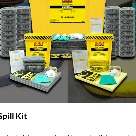
pill Kit