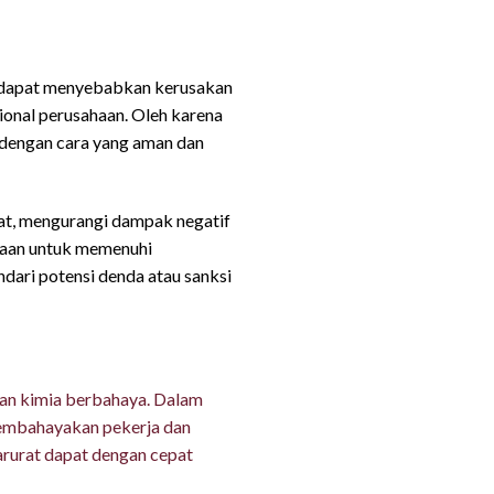
ya dapat menyebabkan kerusakan
onal perusahaan. Oleh karena
n dengan cara yang aman dan
pat, mengurangi dampak negatif
ahaan untuk memenuhi
dari potensi denda atau sanksi
ahan kimia berbahaya. Dalam
membahayakan pekerja dan
arurat dapat dengan cepat