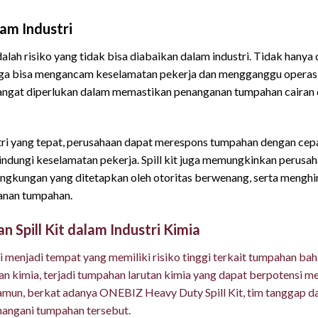
lam Industri
lah risiko yang tidak bisa diabaikan dalam industri. Tidak han
juga bisa mengancam keselamatan pekerja dan mengganggu operasi
ng sangat diperlukan dalam memastikan penanganan tumpahan caira
ustri yang tepat, perusahaan dapat merespons tumpahan dengan ce
lindungi keselamatan pekerja. Spill kit juga memungkinkan perus
ingkungan yang ditetapkan oleh otoritas berwenang, serta menghin
ganan tumpahan.
 Spill Kit dalam Industri Kimia
ali menjadi tempat yang memiliki risiko tinggi terkait tumpahan b
n kimia, terjadi tumpahan larutan kimia yang dapat berpotensi 
amun, berkat adanya ONEBIZ Heavy Duty Spill Kit, tim tanggap d
angani tumpahan tersebut.