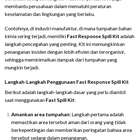
membantu perusahaan dalam mematuhi peraturan
keselamatan dan lingkungan yang berlaku.
Contohnya, di industri manufaktur, di mana tumpahan bahan
kimia sering terjadi, memiliki
Fast Response Spill Kit
adalah
langkah pencegahan yang penting. Kit ini memungkinkan
penanganan insiden dengan lebih efisien dan terorganisir,
sehingga meminimalkan dampak dari tumpahan yang
mungkin terjadi.
Langkah-Langkah Penggunaan Fast Response Spill Kit
Berikut adalah langkah-langkah dasar yang perlu diambil
saat menggunakan
Fast Spill Kit
:
Amankan area tumpahan:
Langkah pertama adalah
memastikan area tersebut aman dari orang yang tidak
berkepentingan dan memberikan peringatan bahwa area
tersebut sedang dalam penanganan.