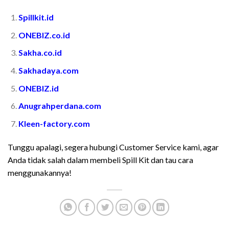
Spillkit.id
ONEBIZ.co.id
Sakha.co.id
Sakhadaya.com
ONEBIZ.id
Anugrahperdana.com
Kleen-factory.com
Tunggu apalagi, segera hubungi Customer Service kami, agar
Anda tidak salah dalam membeli Spill Kit dan tau cara
menggunakannya!