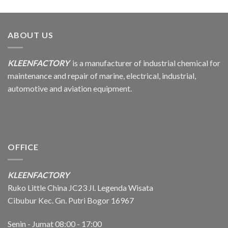
ABOUT US
KLEENFACTORY
is a manufacturer of industrial chemical for
maintenance and repair of marine, electrical, industrial,
automotive and aviation equipment.
OFFICE
KLEENFACTORY
Ruko Little China JC23 Jl. Legenda Wisata
Cibubur Kec. Gn. Putri Bogor 16967
Senin - Jumat 08:00 - 17:00