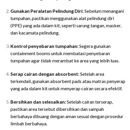
Gunakan Peralatan Pelindung Diri:
Sebelum menangani
tumpahan, pastikan menggunakan alat pelindung diri
(PPE) yang ada dalam kit, seperti sarung tangan, masker,
dan kacamata pelindung.
Kontrol penyebaran tumpahan:
Segera gunakan
containment booms untuk membatasi penyebaran
tumpahan agar tidak merambat ke area yang lebih luas.
Serap cairan dengan absorbent:
Setelah area
terkendali, gunakan absorbent pads atau matras penyerap
yang ada dalam kit untuk menyerap cairan secara efektif.
Bersihkan dan selesaikan:
Setelah cairan terserap,
pastikan area tersebut dibersihkan dan sampah
berbahaya dibuang dengan aman sesuai dengan prosedur
limbah berbahaya.