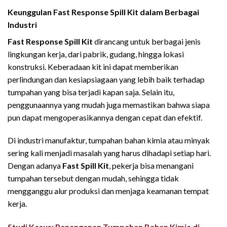
Keunggulan Fast Response Spill Kit dalam Berbagai
Industri
Fast Response Spill Kit
dirancang untuk berbagai jenis
lingkungan kerja, dari pabrik, gudang, hingga lokasi
konstruksi. Keberadaan kit ini dapat memberikan
perlindungan dan kesiapsiagaan yang lebih baik terhadap
tumpahan yang bisa terjadi kapan saja. Selain itu,
penggunaannya yang mudah juga memastikan bahwa siapa
pun dapat mengoperasikannya dengan cepat dan efektif.
Di industri manufaktur, tumpahan bahan kimia atau minyak
sering kali menjadi masalah yang harus dihadapi setiap hari.
Dengan adanya
Fast Spill Kit
, pekerja bisa menangani
tumpahan tersebut dengan mudah, sehingga tidak
mengganggu alur produksi dan menjaga keamanan tempat
kerja.
Studi Kasus: Penanganan Tumpahan Bahan Kimia di