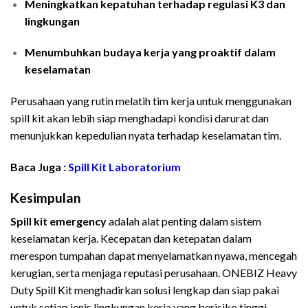
Meningkatkan kepatuhan terhadap regulasi K3 dan
lingkungan
Menumbuhkan budaya kerja yang proaktif dalam
keselamatan
Perusahaan yang rutin melatih tim kerja untuk menggunakan
spill kit akan lebih siap menghadapi kondisi darurat dan
menunjukkan kepedulian nyata terhadap keselamatan tim.
Baca Juga :
Spill Kit Laboratorium
Kesimpulan
Spill kit emergency
adalah alat penting dalam sistem
keselamatan kerja. Kecepatan dan ketepatan dalam
merespon tumpahan dapat menyelamatkan nyawa, mencegah
kerugian, serta menjaga reputasi perusahaan. ONEBIZ Heavy
Duty Spill Kit menghadirkan solusi lengkap dan siap pakai
untuk setiap jenis lingkungan kerja yang berisiko tinggi