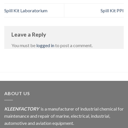
Spill Kit Laboratorium
Spill Kit PPI
Leave a Reply
You must be
logged in
to post a comment.
ABOUT US
KLEENFACTORY
is a manufacturer of industrial chemical for
maintenance and repair of marine, electrical, industrial,
automotive and aviation equipment.