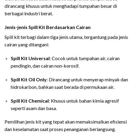
dirancang khusus untuk menghadapi tumpahan besar di
berbagai industri berat.
Jenis-jenis Spill Kit Berdasarkan Cairan
Spill kit terbagi dalam tiga jenis utama, tergantung pada jenis
cairan yang ditangani:
Spill Kit Universal
: Cocok untuk tumpahan air, cairan
pendingin, dan cairan non-korosif.
Spill Kit Oil Only
: Dirancang untuk menyerap minyak dan
hidrokarbon, bahkan saat berada di permukaan air.
Spill Kit Chemical
: Khusus untuk bahan kimia agresif
seperti asam dan basa.
Pemilihan jenis kit yang tepat akan memaksimalkan efisiensi
dan keselamatan saat proses penanganan berlangsung.