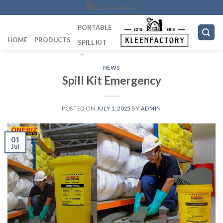
Skip
082249969090
to
PORTABLE
content
HOME
PRODUCTS
SPILL KIT
NEWS
Spill Kit Emergency
POSTED ON
JULY 1, 2025
BY
ADMIN
01
Jul