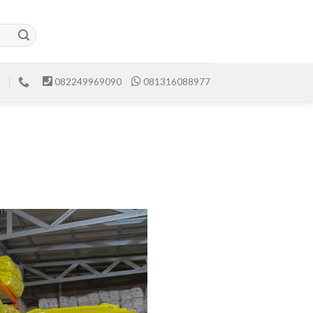
082249969090
081316088977