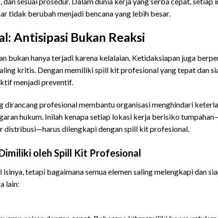
 dan sesuai prosedur. Dalam dunia kerja yang serba cepat, setiap 
gar tidak berubah menjadi bencana yang lebih besar.
l: Antisipasi Bukan Reaksi
Spill Kit Pro
n bukan hanya terjadi karena kelalaian. Ketidaksiapan juga berpe
aling kritis. Dengan memiliki spill kit profesional yang tepat dan 
tif menjadi preventif.
yang dirancang profesional membantu organisasi menghindari keter
garan hukum. Inilah kenapa setiap lokasi kerja berisiko tumpahan
r distribusi—harus dilengkapi dengan spill kit profesional.
iliki oleh Spill Kit Profesional
Spill Kit Professi
al isinya, tetapi bagaimana semua elemen saling melengkapi dan si
 lain: