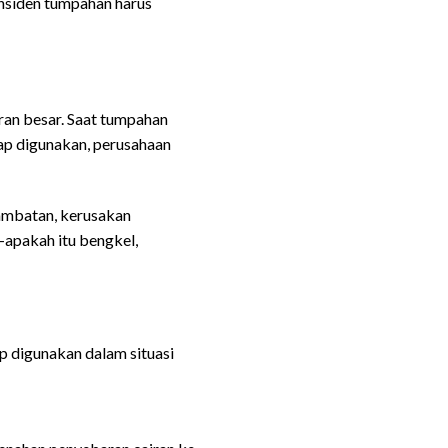
insiden tumpahan harus
fessional
ran besar. Saat tumpahan
siap digunakan, perusahaan
lambatan, kerusakan
—apakah itu bengkel,
onal
ap digunakan dalam situasi