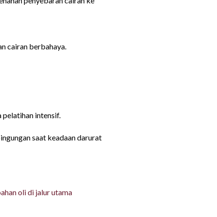
menahan penyebaran cairan ke
an cairan berbahaya.
elatihan intensif.
bingungan saat keadaan darurat
ional
han oli di jalur utama