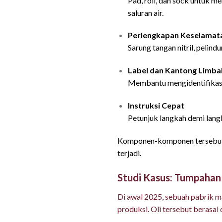
Pad, roll, dan sock untuk 
saluran air.
Perlengkapan Keselamata
Sarung tangan nitril, pelin
Label dan Kantong Limba
Membantu mengidentifikasi 
Instruksi Cepat
Petunjuk langkah demi langk
Komponen-komponen tersebut di
terjadi.
Studi Kasus: Tumpahan
Di awal 2025, sebuah pabrik ma
produksi. Oli tersebut berasal 