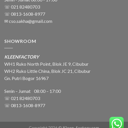
☏ 021 82480703
☏ 0813-1608-8977
✉
cso.sakha@gmail.com
SHOWROOM
KLEENFACTORY
WH1 Ruko North Point, Blok JE 9, Cibubur
WH2 Ruko Little China, Blok JC 21, Cibubur
Gn. Putri Bogor 16967
Senin – Jumat 08:00 – 17:00
☏ 021
82480703
☏ 0813-1608-8977
Copyright 2026 ©
Kleen-factory.com