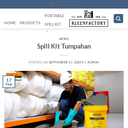
Skip
082249969090
to
PORTABLE
content
HOME
PRODUCTS
SPILL KIT
NEWS
Spill Kit Tumpahan
POSTED ON
SEPTEMBER 17, 2025
BY
ADMIN
17
Sep