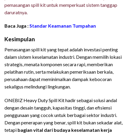
pemasangan spill kit untuk memperkuat sistem tanggap
daruratnya.
Baca Juga :
Standar Keamanan Tumpahan
Kesimpulan
Tips Pemasangan Spillkit
Pemasangan spill kit yang tepat adalah investasi penting
dalam sistem keselamatan industri. Dengan memilih lokasi
strategis, menata komponen secara rapi, memberikan
pelatihan rutin, serta melakukan pemeriksaan berkala,
perusahaan dapat meminimalkan dampak kebocoran
sekaligus melindungi lingkungan.
ONEBIZ Heavy Duty Spill Kit hadir sebagai solusi andal
dengan desain tangguh, kapasitas tinggi, dan efisiensi
penggunaan yang cocok untuk berbagai sektor industri.
Dengan penerapan yang benar, spill kit bukan sekadar alat,
tetapi
bagian vital dari budaya keselamatan kerja