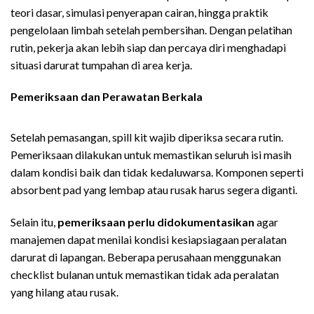
teori dasar, simulasi penyerapan cairan, hingga praktik
pengelolaan limbah setelah pembersihan. Dengan pelatihan
rutin, pekerja akan lebih siap dan percaya diri menghadapi
situasi darurat tumpahan di area kerja.
Pemeriksaan dan Perawatan Berkala
Tips Pemasangan
Spillkit
Setelah pemasangan, spill kit wajib diperiksa secara rutin.
Pemeriksaan dilakukan untuk memastikan seluruh isi masih
dalam kondisi baik dan tidak kedaluwarsa. Komponen seperti
absorbent pad yang lembap atau rusak harus segera diganti.
Selain itu,
pemeriksaan perlu didokumentasikan
agar
manajemen dapat menilai kondisi kesiapsiagaan peralatan
darurat di lapangan. Beberapa perusahaan menggunakan
checklist bulanan untuk memastikan tidak ada peralatan
yang hilang atau rusak.