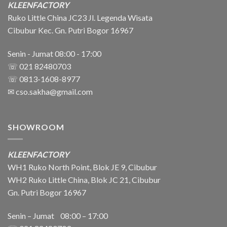
KLEENFACTORY
Ruko Little China JC23 Jl. Legenda Wisata
Cibubur Kec. Gn. Putri Bogor 16967
Senin - Jumat 08:00 - 17:00
☏ 021 82480703
☏ 0813-1608-8977
✉
cso.sakha@gmail.com
SHOWROOM
KLEENFACTORY
WH1 Ruko North Point, Blok JE 9, Cibubur
WH2 Ruko Little China, Blok JC 21, Cibubur
Gn. Putri Bogor 16967
Senin – Jumat 08:00 – 17:00