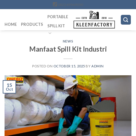
Skip
082249969090
to
PORTABLE
content
HOME
PRODUCTS
SPILL KIT
NEWS
Manfaat Spill Kit Industri
POSTED ON
OCTOBER 15, 2025
BY
ADMIN
15
Oct