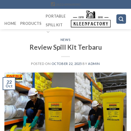
Skip
082249969090
to
PORTABLE
content
HOME
PRODUCTS
SPILL KIT
NEWS
Review Spill Kit Terbaru
POSTED ON
OCTOBER 22, 2025
BY
ADMIN
22
Oct