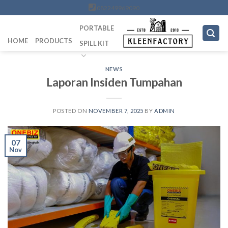
Skip
082249969090
to
PORTABLE
content
HOME
PRODUCTS
SPILL KIT
NEWS
Laporan Insiden Tumpahan
POSTED ON
NOVEMBER 7, 2025
BY
ADMIN
07
Nov