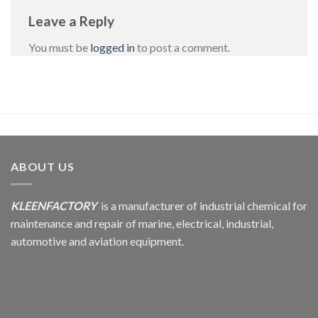
Leave a Reply
You must be
logged in
to post a comment.
ABOUT US
KLEENFACTORY
is a manufacturer of industrial chemical for
maintenance and repair of marine, electrical, industrial,
automotive and aviation equipment.