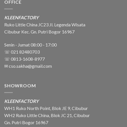
OFFICE
KLEENFACTORY
Ruko Little China JC23 Jl. Legenda Wisata
Cibubur Kec. Gn. Putri Bogor 16967
Senin - Jumat 08:00 - 17:00
☏ 021 82480703
☏ 0813-1608-8977
✉
cso.sakha@gmail.com
SHOWROOM
KLEENFACTORY
WH1 Ruko North Point, Blok JE 9, Cibubur
WH2 Ruko Little China, Blok JC 21, Cibubur
Gn. Putri Bogor 16967