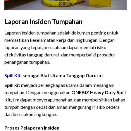
Laporan Insiden Tumpahan
Laporan insiden tumpahan adalah dokumen penting untuk
memastikan keselamatan kerja dan lingkungan. Dengan
laporan yang tepat, perusahaan dapat menilai risiko,
efektivitas tanggap darurat, dan memperbaiki prosedur
penanganan tumpahan.
Spill Kit
sebagai Alat Utama Tanggap Darurat
Spill kit
menjadi perlengkapan utama dalam menangani
tumpahan. Dengan menggunakan
ONEBIZ Heavy Duty Spill
Kit
, tim dapat menyerap, menahan, dan membersihkan bahan
tumpah dengan cepat dan aman, mengurangi risiko cedera
dan kerusakan lingkungan.
Proses Pelaporan Insiden
Laporan Insiden Tumpahan