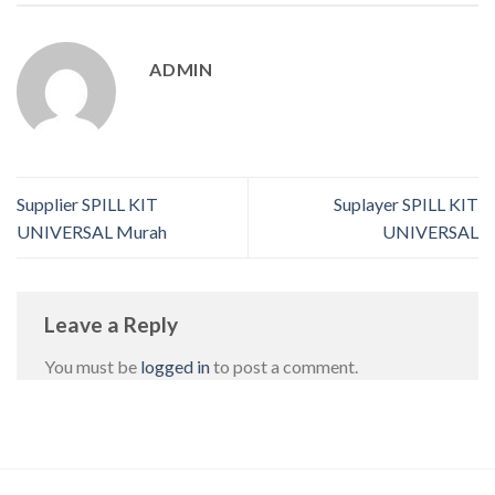
ADMIN
Supplier SPILL KIT
Suplayer SPILL KIT
UNIVERSAL Murah
UNIVERSAL
Leave a Reply
You must be
logged in
to post a comment.