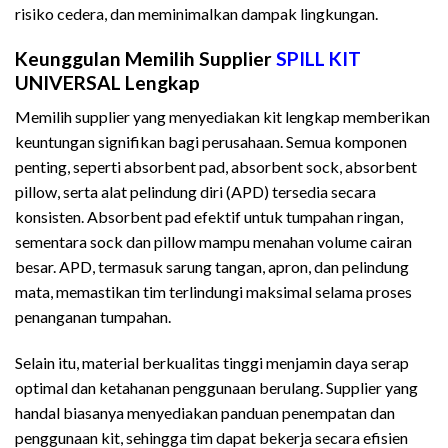
risiko cedera, dan meminimalkan dampak lingkungan.
Keunggulan Memilih Supplier
SPILL KIT
UNIVERSAL Lengkap
Memilih supplier yang menyediakan kit lengkap memberikan
keuntungan signifikan bagi perusahaan. Semua komponen
penting, seperti absorbent pad, absorbent sock, absorbent
pillow, serta alat pelindung diri (APD) tersedia secara
konsisten. Absorbent pad efektif untuk tumpahan ringan,
sementara sock dan pillow mampu menahan volume cairan
besar. APD, termasuk sarung tangan, apron, dan pelindung
mata, memastikan tim terlindungi maksimal selama proses
penanganan tumpahan.
Selain itu, material berkualitas tinggi menjamin daya serap
optimal dan ketahanan penggunaan berulang. Supplier yang
handal biasanya menyediakan panduan penempatan dan
penggunaan kit, sehingga tim dapat bekerja secara efisien