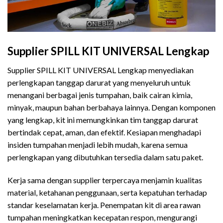
Supplier SPILL KIT UNIVERSAL Lengkap
Supplier SPILL KIT UNIVERSAL Lengkap menyediakan
perlengkapan tanggap darurat yang menyeluruh untuk
menangani berbagai jenis tumpahan, baik cairan kimia,
minyak, maupun bahan berbahaya lainnya. Dengan komponen
yang lengkap, kit ini memungkinkan tim tanggap darurat
bertindak cepat, aman, dan efektif. Kesiapan menghadapi
insiden tumpahan menjadi lebih mudah, karena semua
perlengkapan yang dibutuhkan tersedia dalam satu paket.
Kerja sama dengan supplier terpercaya menjamin kualitas
material, ketahanan penggunaan, serta kepatuhan terhadap
standar keselamatan kerja. Penempatan kit di area rawan
tumpahan meningkatkan kecepatan respon, mengurangi