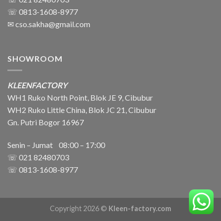
☏ 0813-1608-8977
✉
cso.sakha@gmail.com
SHOWROOM
KLEENFACTORY
WH1 Ruko North Point, Blok JE 9, Cibubur
WH2 Ruko Little China, Blok JC 21, Cibubur
Gn. Putri Bogor 16967
Senin – Jumat 08:00 – 17:00
☏ 021
82480703
☏ 0813-1608-8977
Copyright 2026 ©
Kleen-factory.com