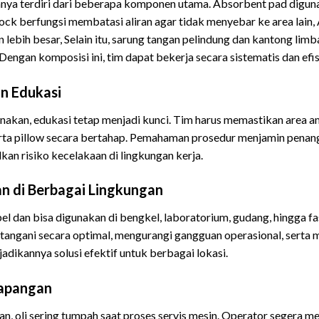
nya terdiri dari beberapa komponen utama. Absorbent pad diguna
ock berfungsi membatasi aliran agar tidak menyebar ke area lain
n lebih besar, Selain itu, sarung tangan pelindung dan kantong li
engan komposisi ini, tim dapat bekerja secara sistematis dan efis
n Edukasi
nakan, edukasi tetap menjadi kunci. Tim harus memastikan area
rta pillow secara bertahap. Pemahaman prosedur menjamin penan
an risiko kecelakaan di lingkungan kerja.
an di Berbagai Lingkungan
ibel dan bisa digunakan di bengkel, laboratorium, gudang, hingga fas
angani secara optimal, mengurangi gangguan operasional, serta 
kannya solusi efektif untuk berbagai lokasi.
Lapangan
, oli sering tumpah saat proses servis mesin. Operator segera men