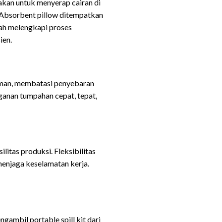
kan untuk menyerap cairan di
, Absorbent pillow ditempatkan
mbah melengkapi proses
ien.
 aman, membatasi penyebaran
ganan tumpahan cepat, tepat,
ilitas produksi. Fleksibilitas
menjaga keselamatan kerja.
gambil portable spill kit dari