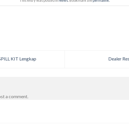
This entry was posted in
News
. Bookmark the
permalink
.
PILL KIT Lengkap
Dealer R
ost a comment.