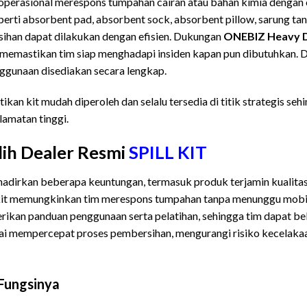
perasional merespons tumpahan cairan atau bahan kimia dengan c
rti absorbent pad, absorbent sock, absorbent pillow, sarung tan
sihan dapat dilakukan dengan efisien. Dukungan
ONEBIZ Heavy Du
 memastikan tim siap menghadapi insiden kapan pun dibutuhkan. D
nggunaan disediakan secara lengkap.
ikan kit mudah diperoleh dan selalu tersedia di titik strategis se
amatan tinggi.
ih Dealer Resmi
SPILL KIT
adirkan beberapa keuntungan, termasuk produk terjamin kualitas
l kit memungkinkan tim merespons tumpahan tanpa menunggu mobil
ikan panduan penggunaan serta pelatihan, sehingga tim dapat beke
kai mempercepat proses pembersihan, mengurangi risiko kecelaka
Fungsinya
Dealer PORTABLE SPILL KIT