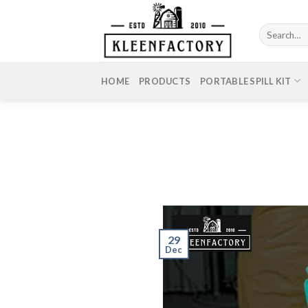
Skip
to
Search
content
for:
HOME
PRODUCTS
PORTABLE SPILL KIT
29
Dec