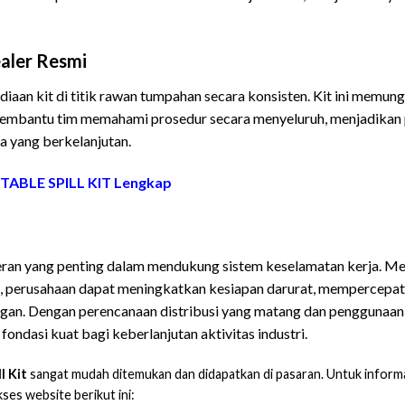
aler Resmi
iaan kit di titik rawan tumpahan secara konsisten. Kit ini memun
membantu tim memahami prosedur secara menyeluruh, menjadikan po
ja yang berkelanjutan.
TABLE SPILL KIT Lengkap
Yang Jual PORTABLE SPILL KIT
 peran yang penting dalam mendukung sistem keselamatan kerja. Me
, perusahaan dapat meningkatkan kesiapan darurat, mempercepat r
ngan. Dengan perencanaan distribusi yang matang dan penggunaan
ndasi kuat bagi keberlanjutan aktivitas industri.
l Kit
sangat mudah ditemukan dan didapatkan di pasaran. Untuk informa
kses website berikut ini: