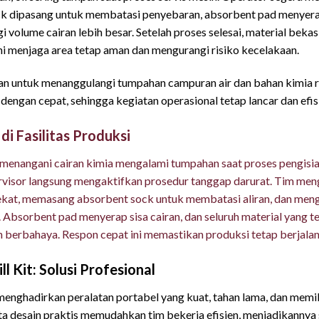
ock dipasang untuk membatasi penyebaran, absorbent pad menyera
volume cairan lebih besar. Setelah proses selesai, material beka
ni menjaga area tetap aman dan mengurangi risiko kecelakaan.
kan untuk menanggulangi tumpahan campuran air dan bahan kimia ri
ngan cepat, sehingga kegiatan operasional tetap lancar dan efis
i Fasilitas Produksi
 menangani cairan kimia mengalami tumpahan saat proses pengisian
upervisor langsung mengaktifkan prosedur tanggap darurat. Tim m
dekat, memasang absorbent sock untuk membatasi aliran, dan men
Absorbent pad menyerap sisa cairan, dan seluruh material yang t
ah berbahaya. Respon cepat ini memastikan produksi tetap berjala
 Kit: Solusi Profesional
enghadirkan peralatan portabel yang kuat, tahan lama, dan memili
rta desain praktis memudahkan tim bekerja efisien, menjadikannya 