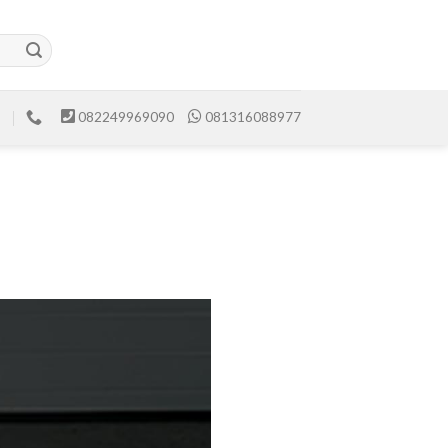
082249969090
081316088977