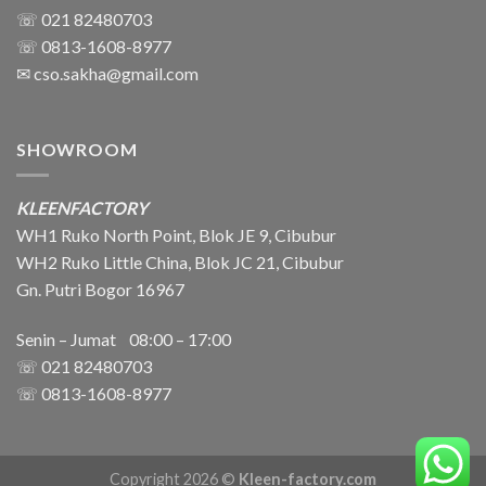
☏ 021 82480703
☏ 0813-1608-8977
✉
cso.sakha@gmail.com
SHOWROOM
KLEENFACTORY
WH1 Ruko North Point, Blok JE 9, Cibubur
WH2 Ruko Little China, Blok JC 21, Cibubur
Gn. Putri Bogor 16967
Senin – Jumat 08:00 – 17:00
☏ 021
82480703
☏ 0813-1608-8977
Copyright 2026 ©
Kleen-factory.com