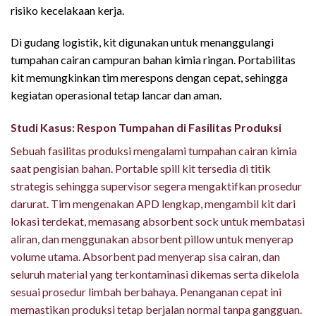
risiko kecelakaan kerja.
Di gudang logistik, kit digunakan untuk menanggulangi
tumpahan cairan campuran bahan kimia ringan. Portabilitas
kit memungkinkan tim merespons dengan cepat, sehingga
kegiatan operasional tetap lancar dan aman.
Studi Kasus: Respon Tumpahan di Fasilitas Produksi
Sebuah fasilitas produksi mengalami tumpahan cairan kimia
saat pengisian bahan. Portable spill kit tersedia di titik
strategis sehingga supervisor segera mengaktifkan prosedur
darurat. Tim mengenakan APD lengkap, mengambil kit dari
lokasi terdekat, memasang absorbent sock untuk membatasi
aliran, dan menggunakan absorbent pillow untuk menyerap
volume utama. Absorbent pad menyerap sisa cairan, dan
seluruh material yang terkontaminasi dikemas serta dikelola
sesuai prosedur limbah berbahaya. Penanganan cepat ini
memastikan produksi tetap berjalan normal tanpa gangguan.