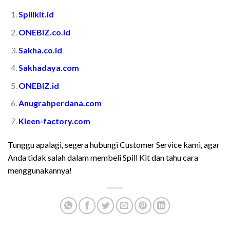
Spillkit.id
ONEBIZ.co.id
Sakha.co.id
Sakhadaya.com
ONEBIZ.id
Anugrahperdana.com
Kleen-factory.com
Tunggu apalagi, segera hubungi Customer Service kami, agar
Anda tidak salah dalam membeli Spill Kit dan tahu cara
menggunakannya!