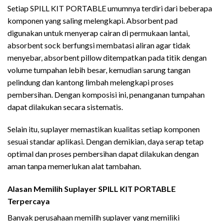
Setiap SPILL KIT PORTABLE umumnya terdiri dari beberapa
komponen yang saling melengkapi. Absorbent pad
digunakan untuk menyerap cairan di permukaan lantai,
absorbent sock berfungsi membatasi aliran agar tidak
menyebar, absorbent pillow ditempatkan pada titik dengan
volume tumpahan lebih besar, kemudian sarung tangan
pelindung dan kantong limbah melengkapi proses
pembersihan. Dengan komposisi ini, penanganan tumpahan
dapat dilakukan secara sistematis.
Selain itu, suplayer memastikan kualitas setiap komponen
sesuai standar aplikasi. Dengan demikian, daya serap tetap
optimal dan proses pembersihan dapat dilakukan dengan
aman tanpa memerlukan alat tambahan.
Alasan Memilih Suplayer SPILL KIT PORTABLE
Terpercaya
Banyak perusahaan memilih suplayer yang memiliki