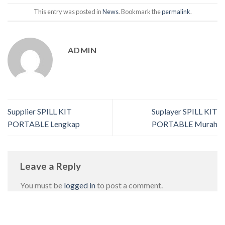
This entry was posted in
News
. Bookmark the
permalink
.
ADMIN
Supplier SPILL KIT
Suplayer SPILL KIT
PORTABLE Lengkap
PORTABLE Murah
Leave a Reply
You must be
logged in
to post a comment.