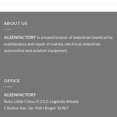
ABOUT US
KLEENFACTORY
is a manufacturer of industrial chemical for
maintenance and repair of marine, electrical, industrial,
automotive and aviation equipment.
OFFICE
KLEENFACTORY
Ruko Little China JC23 Jl. Legenda Wisata
Cibubur Kec. Gn. Putri Bogor 16967