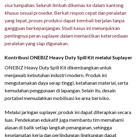
sisa tumpahan. Seluruh limbah dikemas ke dalam kantong
khusus sesuai prosedur. Berkat respon cepat dan peralatan
yang tepat, proses produksi dapat kembali berjalan tanpa
gangguan berkepanjangan. Studi kasus ini menunjukkan
pentingnya peran suplayer dalam memastikan ketersediaan
peralatan yang siap digunakan.
Kontribusi ONEBIZ Heavy Duty Spill Kit melalui Suplayer
ONEBIZ Heavy Duty Spill Kit dikembangkan untuk
menjawab kebutuhan industri modern. Produk ini
mengutamakan daya serap tinggi, ketahanan material, serta
kemudahan penggunaan di lapangan. Selain itu, desain
portabel memudahkan mobilisasi ke area berisiko.
Melalui jaringan suplayer, produk ini dapat diterapkan secara
luas. Pendekatan edukatif juga membantu tim memahami
alasan di balik setiap langkah penanganan, sehingga
keselamatan kerja dan perlindungan lingkungan dapat