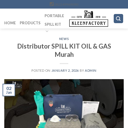
Skip
082249969090
to
PORTABLE
content
HOME
PRODUCTS
SPILL KIT
NEWS
Distributor SPILL KIT OIL & GAS
Murah
POSTED ON
JANUARY 2, 2026
BY
ADMIN
02
Jan