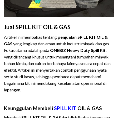
Jual SPILL KIT OIL & GAS
Artikel ini membahas tentang
penjualan SPILL KIT OIL &
GAS
yang lengkap dan aman untuk industri minyak dan gas.
Fokus utama adalah pada
ONEBIZ Heavy Duty Spill Kit
,
yang dirancang khusus untuk menangani tumpahan minyak,
bahan kimia, dan cairan berbahaya lainnya secara cepat dan
efektif. Artikel ini menyertakan contoh penggunaan nyata
serta studi kasus, sehingga pembaca dapat memahami
bagaimana kit ini mendukung keselamatan operasional di
lapangan.
Distributor
Jual SPILL KIT OIL & GAS
SPILL KIT
OIL & GAS Murah
Keunggulan Membeli
SPILL KIT
OIL & GAS
Membeli
SPILL KIT OIL & GAS
dari distributor terpercaya