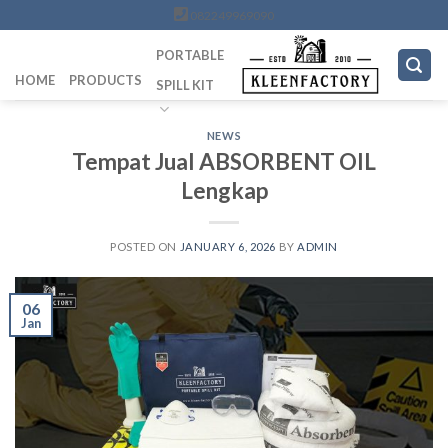
Skip
082249969090
to
PORTABLE
content
HOME
PRODUCTS
SPILL KIT
NEWS
Tempat Jual ABSORBENT OIL
Lengkap
POSTED ON
JANUARY 6, 2026
BY
ADMIN
06
Jan