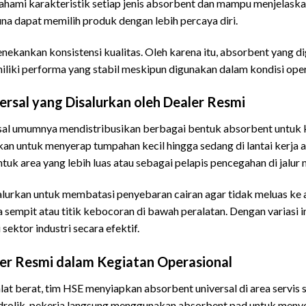
ahami karakteristik setiap jenis absorbent dan mampu menjelaskan
na dapat memilih produk dengan lebih percaya diri.
a menekankan konsistensi kualitas. Oleh karena itu, absorbent yan
iliki performa yang stabil meskipun digunakan dalam kondisi oper
rsal yang Disalurkan oleh Dealer Resmi
rsal umumnya mendistribusikan berbagai bentuk absorbent untuk
n untuk menyerap tumpahan kecil hingga sedang di lantai kerja a
ntuk area yang lebih luas atau sebagai pelapis pencegahan di jalur 
lurkan untuk membatasi penyebaran cairan agar tidak meluas ke are
 sempit atau titik kebocoran di bawah peralatan. Dengan variasi i
ektor industri secara efektif.
r Resmi dalam Kegiatan Operasional
alat berat, tim HSE menyiapkan absorbent universal di area servis
idrolik, pekerja langsung menggunakan absorbent pad untuk menyerap