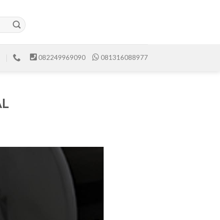
082249969090
081316088977
AL