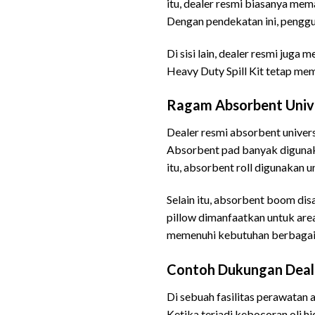
itu, dealer resmi biasanya mem
Dengan pendekatan ini, penggu
Di sisi lain, dealer resmi jug
Heavy Duty Spill Kit tetap mem
Ragam Absorbent Unive
Dealer resmi absorbent unive
Absorbent pad banyak digunaka
itu, absorbent roll digunakan u
Selain itu, absorbent boom disa
pillow dimanfaatkan untuk area
memenuhi kebutuhan berbagai s
Contoh Dukungan Deale
Di sebuah fasilitas perawatan 
Ketika terjadi kebocoran oli h