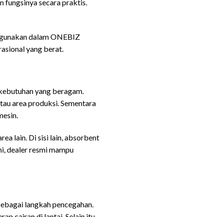
 fungsinya secara praktis.
g digunakan dalam ONEBIZ
asional yang berat.
 kebutuhan yang beragam.
tau area produksi. Sementara
mesin.
a lain. Di sisi lain, absorbent
ni, dealer resmi mampu
 sebagai langkah pencegahan.
 cairan di lantai. Selain itu,