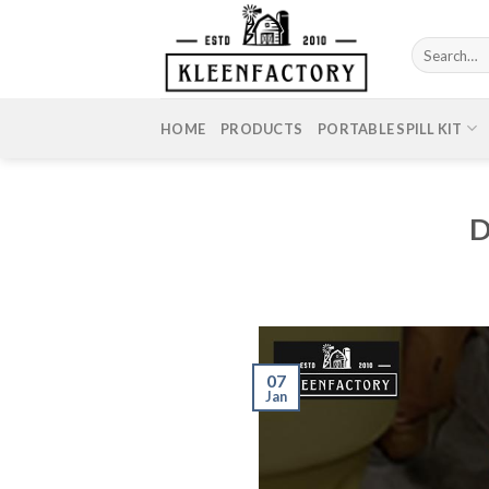
Skip
to
Search
content
for:
HOME
PRODUCTS
PORTABLE SPILL KIT
D
07
Jan