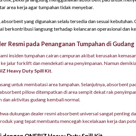
itar area kerja agar tumpahan tidak menyebar.
, absorbent yang digunakan selalu tersedia dan sesuai kebutuhan
al berkontribusi langsung terhadap kelancaran operasional dan ke
aler Resmi pada Penanganan Tumpahan di Gudang 
ami insiden tumpahan cairan campuran akibat kerusakan kemasan
r ke jalur forklift dan mendekati area penyimpanan. Namun demiki
Z Heavy Duty Spill Kit
.
sang untuk membatasi area tumpahan. Selanjutnya, absorbent pa
itu, absorbent pillow ditempatkan di area sempit dekat rak penyimp
n dan aktivitas gudang kembali normal.
ahwa dukungan dealer resmi absorbent universal sangat penting d
si produk yang tepat membantu mencegah kecelakaan kerja dan pote
 dengan ONEBIZ Heavy Duty Spill Kit