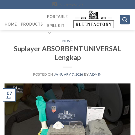
Skip
082249969090
to
PORTABLE
content
HOME
PRODUCTS
SPILL KIT
NEWS
Suplayer ABSORBENT UNIVERSAL
Lengkap
POSTED ON
JANUARY 7, 2026
BY
ADMIN
07
Jan