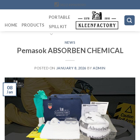
Skip
082249969090
to
PORTABLE
content
HOME
PRODUCTS
SPILL KIT
NEWS
Pemasok ABSORBEN CHEMICAL
POSTED ON
JANUARY 8, 2026
BY
ADMIN
08
Jan