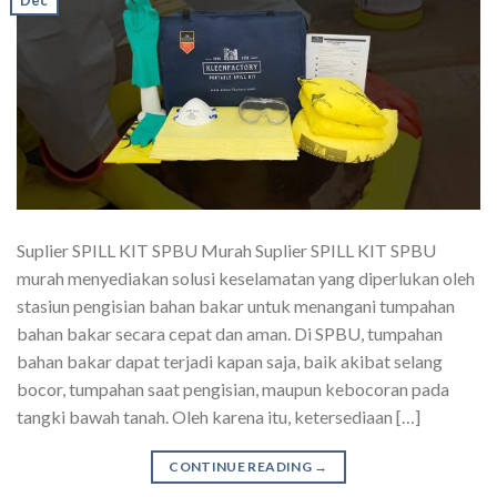
Dec
Suplier SPILL KIT SPBU Murah Suplier SPILL KIT SPBU
murah menyediakan solusi keselamatan yang diperlukan oleh
stasiun pengisian bahan bakar untuk menangani tumpahan
bahan bakar secara cepat dan aman. Di SPBU, tumpahan
bahan bakar dapat terjadi kapan saja, baik akibat selang
bocor, tumpahan saat pengisian, maupun kebocoran pada
tangki bawah tanah. Oleh karena itu, ketersediaan […]
CONTINUE READING
→