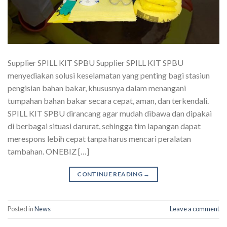
Supplier SPILL KIT SPBU Supplier SPILL KIT SPBU
menyediakan solusi keselamatan yang penting bagi stasiun
pengisian bahan bakar, khususnya dalam menangani
tumpahan bahan bakar secara cepat, aman, dan terkendali.
SPILL KIT SPBU dirancang agar mudah dibawa dan dipakai
di berbagai situasi darurat, sehingga tim lapangan dapat
merespons lebih cepat tanpa harus mencari peralatan
tambahan. ONEBIZ […]
CONTINUE READING
→
Posted in
News
Leave a comment