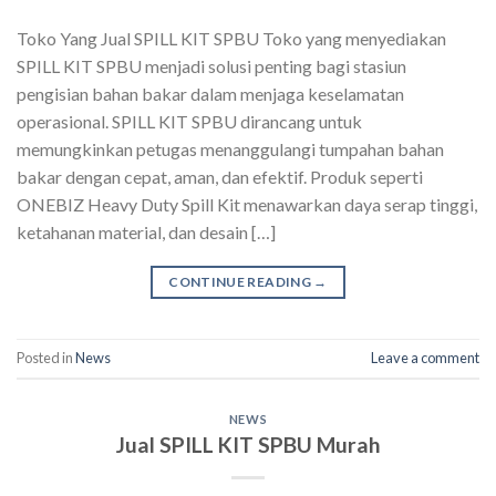
Toko Yang Jual SPILL KIT SPBU Toko yang menyediakan
SPILL KIT SPBU menjadi solusi penting bagi stasiun
pengisian bahan bakar dalam menjaga keselamatan
operasional. SPILL KIT SPBU dirancang untuk
memungkinkan petugas menanggulangi tumpahan bahan
bakar dengan cepat, aman, dan efektif. Produk seperti
ONEBIZ Heavy Duty Spill Kit menawarkan daya serap tinggi,
ketahanan material, dan desain […]
CONTINUE READING
→
Posted in
News
Leave a comment
NEWS
Jual SPILL KIT SPBU Murah