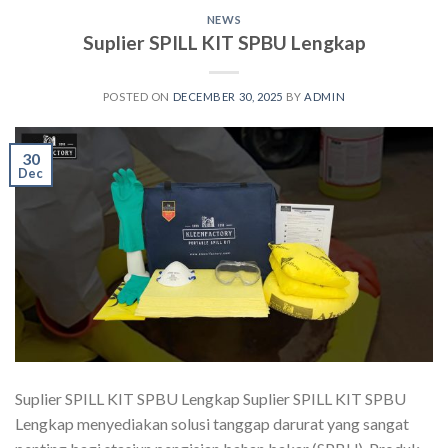
NEWS
Suplier SPILL KIT SPBU Lengkap
POSTED ON
DECEMBER 30, 2025
BY
ADMIN
30
Dec
Suplier SPILL KIT SPBU Lengkap Suplier SPILL KIT SPBU
Lengkap menyediakan solusi tanggap darurat yang sangat