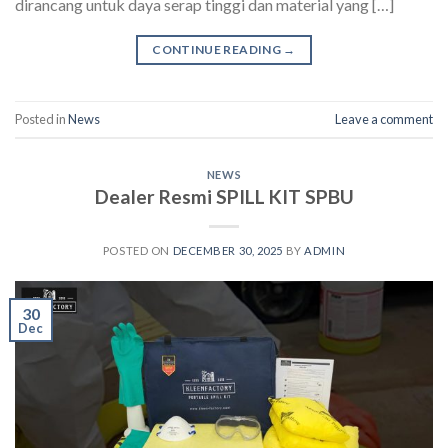
dirancang untuk daya serap tinggi dan material yang […]
CONTINUE READING
→
Posted in
News
Leave a comment
NEWS
Dealer Resmi SPILL KIT SPBU
POSTED ON
DECEMBER 30, 2025
BY
ADMIN
30
Dec